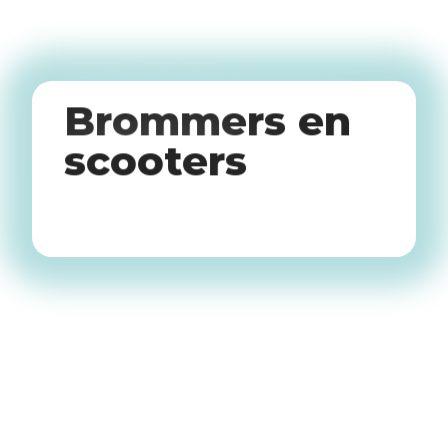
Classic Motors
Brommers en
scooters