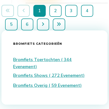
1
2
3
4
5
6
BROMFIETS CATEGORIEËN
Bromfiets Toertochten
( 344
Evenement)
Bromfiets Shows
( 272 Evenement)
Bromfiets Overig
( 59 Evenement)