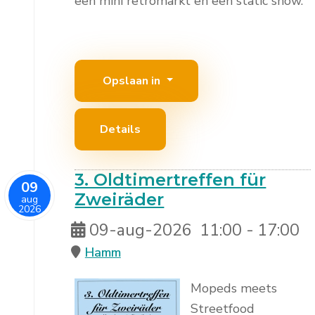
een mini retromarkt en een static show.
Opslaan in
Details
3. Oldtimertreffen für
09
Zweiräder
aug
2026
09-aug-2026
11:00
-
17:00
Hamm
Mopeds meets
Streetfood