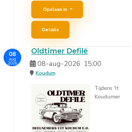
Opslaan in
Details
Oldtimer Defilé
08
aug
08-aug-2026
15:00
2026
Koudum
Tijdens 'It
Koudumer